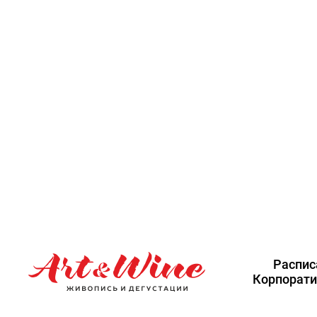
Страничка в пр
организации Ар
Наталья +7 925-
Творческий проект Art
творческие и винные м
переход в новый жизне
Распис
Корпорат