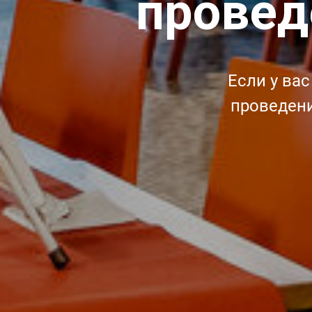
провед
Если у ва
проведени