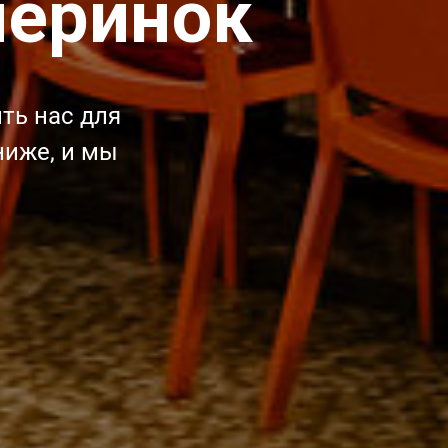
черинок
ть нас для
ниже, и мы