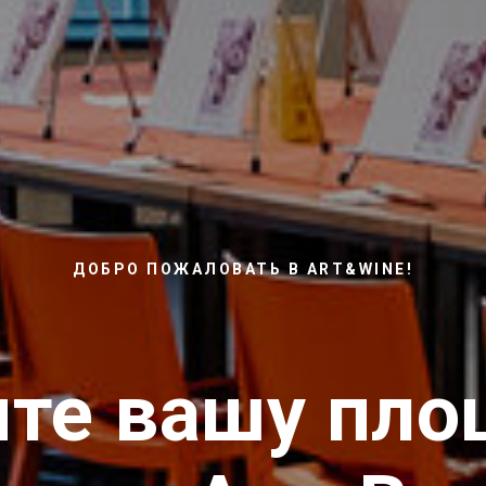
ДОБРО ПОЖАЛОВАТЬ В ART&WINE!
те вашу пло