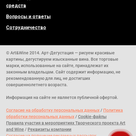
средств
Вопросы и ответы
Сотрудничество
© Art&Wine 2014. Арт-Дегустация — рисуем красивые
картины, дегустируем изысканные вина. Все торговые
марки, использованные на сайте, принадлежат их
законным владельцам. Сайт содержит информацию, не
рекомендованную для лиц, не достигших
совершеннолетнего возраста.
Информация на сайте не является публичной офертой.
Согласие на обработку персональных данных
/
Политика
обработки персональных данных
/
Cookie-файлы
Правила участия в мероприятиях Творческого проекта Art
and Wine
/
Реквизиты компании
Согласие на получение рекламных рассылок