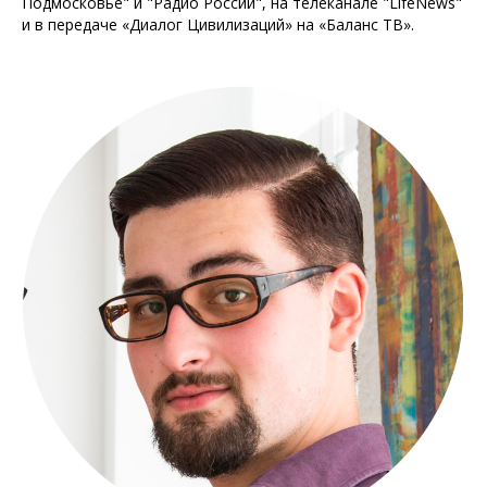
Подмосковье" и "Радио России", на телеканале "LifeNews"
и в передаче «Диалог Цивилизаций» на «Баланс ТВ».