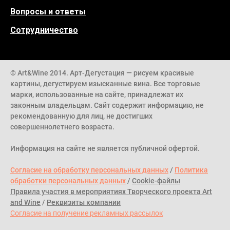
Вопросы и ответы
Сотрудничество
© Art&Wine 2014. Арт-Дегустация — рисуем красивые
картины, дегустируем изысканные вина. Все торговые
марки, использованные на сайте, принадлежат их
законным владельцам. Сайт содержит информацию, не
рекомендованную для лиц, не достигших
совершеннолетнего возраста.
Информация на сайте не является публичной офертой.
Согласие на обработку персональных данных
/
Политика
обработки персональных данных
/
Cookie-файлы
Правила участия в мероприятиях Творческого проекта Art
and Wine
/
Реквизиты компании
Согласие на получение рекламных рассылок