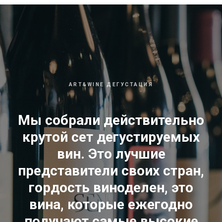
Вкус /
Сухой вкус вина обладает
восхитительной чистотой фруктовых тонов,
среди которых доминируют ноты яблока. Их
подчеркивают четкие минеральные ноты,
которые остаются в прохладном,
освежающем послевкусии.
ART&WINE ДЕГУСТАЦИЯ
Аромат /
Через очаровательные
цветочные тона в аромате вина
Мы собрали действительно
проступают яркие акценты грейпфрута,
яблока, цитрусовых фруктов и минералов.
крутой сет дегустируемых
вин. Это лучшие
представители своих стран,
гордость виноделен, это
вина, которые ежегодно
получают самые высокие