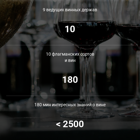
9 ведущих винных держав
10
10 флагманских сортов
и вин
180
180 мин интересных знаний о вине
< 2500