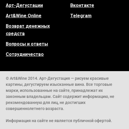
Арт-Дегустации
Вконтакте
Art&Wine Online
Telegram
Возврат денежных
средств
Вопросы и ответы
Сотрудничество
© Art&Wine 2014. Арт-Дегустация — рисуем красивые
картины, дегустируем изысканные вина. Все торговые
марки, использованные на сайте, принадлежат их
законным владельцам. Сайт содержит информацию, не
рекомендованную для лиц, не достигших
совершеннолетнего возраста.
Информация на сайте не является публичной офертой.