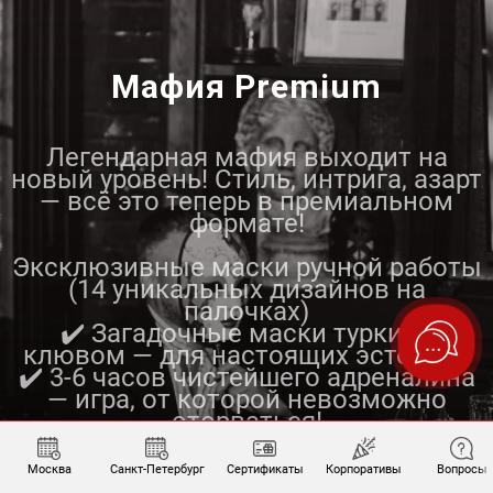
Мафия Premium
Легендарная мафия выходит на
новый уровень! Стиль, интрига, азарт
— всё это теперь в премиальном
формате!
Эксклюзивные маски ручной работы
(14 уникальных дизайнов на
палочках)
✔️ Загадочные маски турки (с
клювом — для настоящих эстетов!)
✔️ 3-6 часов чистейшего адреналина
— игра, от которой невозможно
оторваться!
Москва
Санкт-Петербург
Сертификаты
Корпоративы
Вопросы