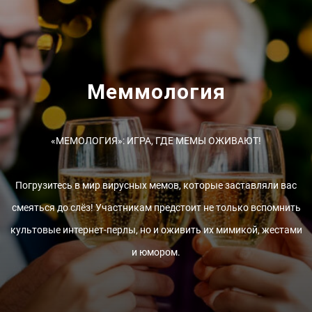
Меммология
«МЕМОЛОГИЯ»: ИГРА, ГДЕ МЕМЫ ОЖИВАЮТ!
Погрузитесь в мир вирусных мемов, которые заставляли вас
смеяться до слёз! Участникам предстоит не только вспомнить
культовые интернет-перлы, но и оживить их мимикой, жестами
и юмором.