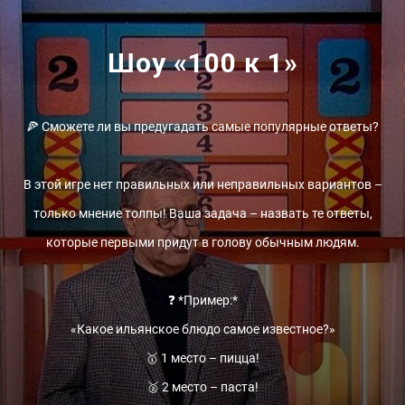
Шоу «100 к 1»
🍕 Сможете ли вы предугадать самые популярные ответы?
В этой игре нет правильных или неправильных вариантов –
только мнение толпы! Ваша задача – назвать те ответы,
которые первыми придут в голову обычным людям.
❓ *Пример:*
«Какое ильянское блюдо самое известное?»
🥇 1 место – пицца!
🥈 2 место – паста!