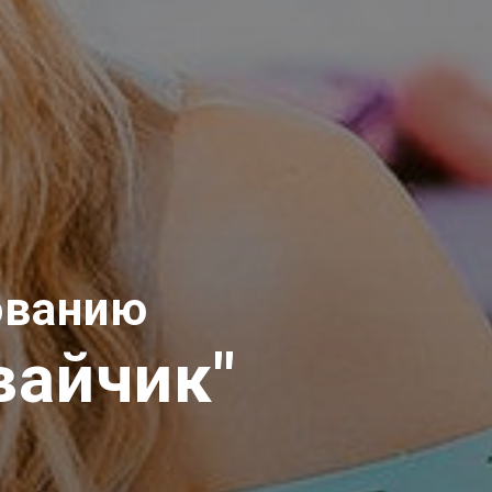
сованию
вайчик"