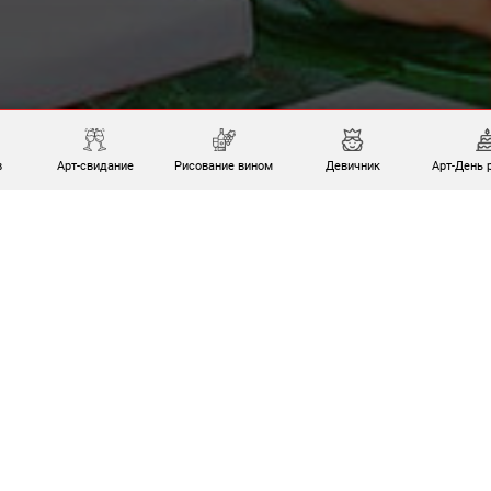
в
Арт-свидание
Рисование вином
Девичник
Арт-День 