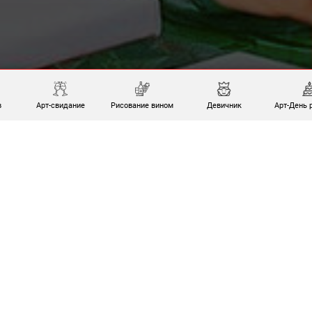
в
Арт-свидание
Рисование вином
Девичник
Арт-День 