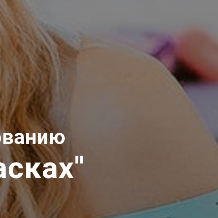
сованию
асках"