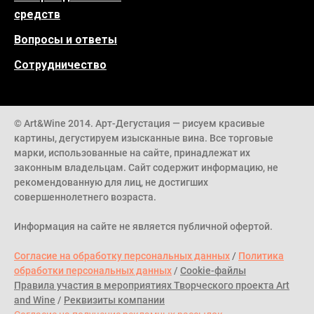
средств
Вопросы и ответы
Сотрудничество
© Art&Wine 2014. Арт-Дегустация — рисуем красивые
картины, дегустируем изысканные вина. Все торговые
марки, использованные на сайте, принадлежат их
законным владельцам. Сайт содержит информацию, не
рекомендованную для лиц, не достигших
совершеннолетнего возраста.
Информация на сайте не является публичной офертой.
Согласие на обработку персональных данных
/
Политика
обработки персональных данных
/
Cookie-файлы
Правила участия в мероприятиях Творческого проекта Art
and Wine
/
Реквизиты компании