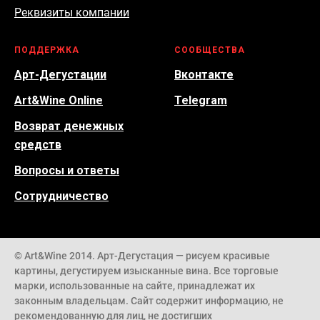
Реквизиты компании
ПОДДЕРЖКА
СООБЩЕСТВА
Арт-Дегустации
Вконтакте
Art&Wine Online
Telegram
Возврат денежных
средств
Вопросы и ответы
Сотрудничество
© Art&Wine 2014. Арт-Дегустация — рисуем красивые
картины, дегустируем изысканные вина. Все торговые
марки, использованные на сайте, принадлежат их
законным владельцам. Сайт содержит информацию, не
рекомендованную для лиц, не достигших