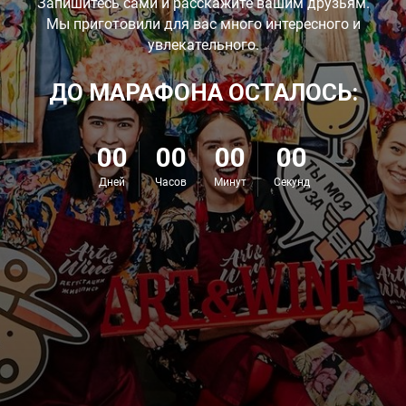
Запишитесь сами и расскажите вашим друзьям.
Мы приготовили для вас много интересного и
увлекательного.
ДО МАРАФОНА ОСТАЛОСЬ:
00
00
00
00
Дней
Часов
Минут
Секунд