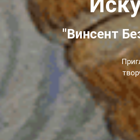
Иску
"Винсент Бе
Приг
твор