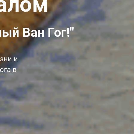
калом
ый Ван Гог!"
зни и
ога в