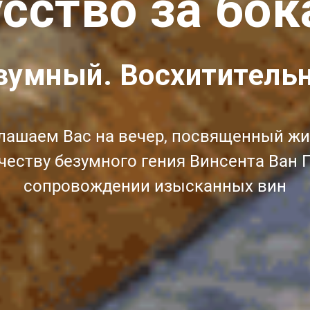
сство за бо
зумный. Восхитительн
лашаем Вас на вечер, посвященный жи
честву безумного гения Винсента Ван Г
сопровождении изысканных вин