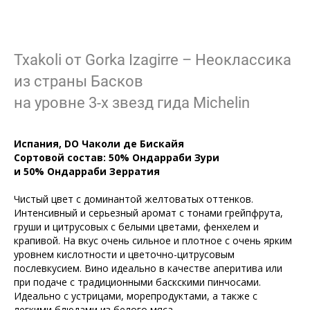
Txakoli от Gorka Izagirre – Неоклассика
из страны Басков
на уровне 3-х звезд гида Michelin
Испания, DO Чаколи де Бискайя
Сортовой
c
остав: 50% Ондарраби Зури
и 50% Ондарраби Зерратия
Чистый цвет с доминантой желтоватых оттенков.
Интенсивный и серьезный аромат с тонами грейпфрута,
груши и цитрусовых с белыми цветами, фенхелем и
крапивой. На вкус очень сильное и плотное с очень ярким
уровнем кислотности и цветочно-цитрусовым
послевкусием. Вино идеально в качестве аперитива или
при подаче с традиционными баскскими пинчосами.
Идеально с устрицами, морепродуктами, а также с
легкими блюдами из белого мяса.