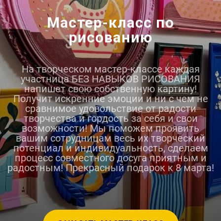
Мастер-класс по
рисованию
На творческом мастер-классе каждая
участница БЕЗ НАВЫКОВ РИСОВАНИЯ
напишет свою собственную картину!
Получит искренние эмоции и ни с чем не
сравнимое удовольствие от радости
творчества и гордость за себя и свои
возможности! Мы поможем проявить
вашим сотрудницам весь их творческий
потенциал и индивидуальность, сделаем
процесс совместного досуга приятным и
радостным! Прекрасный подарок к 8 марта!