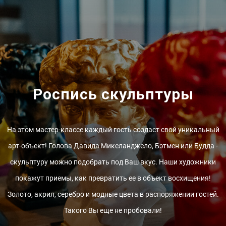
Роспись скульптуры
На этом мастер-классе каждый гость создаст свой уникальный
арт-объект! Голова Давида Микеланджело, Бэтмен или Будда -
скульптуру можно подобрать под Ваш вкус. Наши художники
покажут приемы, как превратить ее в объект восхищения!
Золото, акрил, серебро и модные цвета в распоряжении гостей.
Такого Вы еще не пробовали!