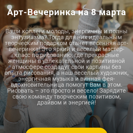
Арт-Вечеринка на 8 марта
Ваши коллеги молоды, энергичны и полны
энтузиазма? Тогда для них идеальным
творческим подарком станет весенняя арт-
вечеринка! Это яркий и веселый мастер-
класс по рисованию, где прекрасные
женщины в увлекательной и позитивной
атмосфере создадут свои картины без
опыта рисования, а наш веселый художник,
энергичная музыка и винная фея-
вдохновительница помогут Вам в этом.
Рисовать – это просто и весело! Зарядите
свою команду творческим позитивом,
драйвом и энергией!