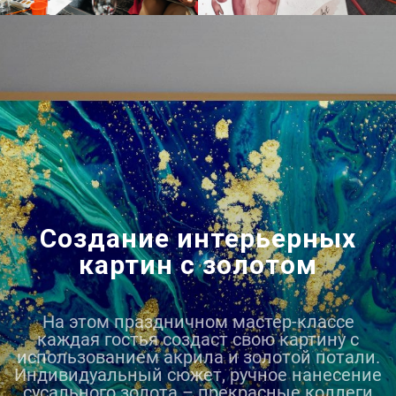
Создание интерьерных
картин с золотом
На этом праздничном мастер-классе
каждая гостья создаст свою картину с
использованием акрила и золотой потали.
Индивидуальный сюжет, ручное нанесение
сусального золота – прекрасные коллеги