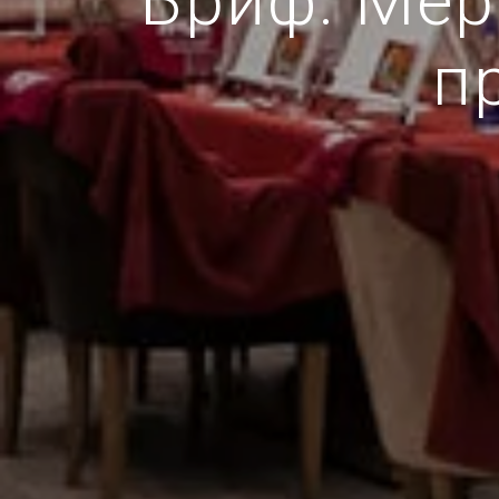
Бриф: Мер
п