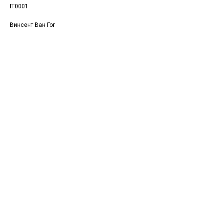
IT0001
Винсент Ван Гог