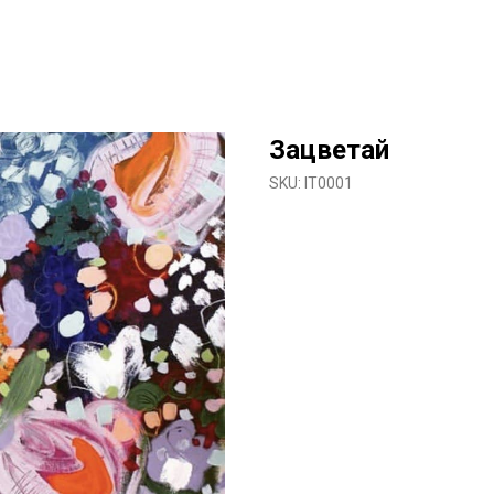
Зацветай
SKU:
IT0001